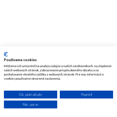
Používame cookies
Môžeme ich umiestniť na analýzu údajov o našich návštevníkoch, na zlepšenie
našich webových stránok, zobrazovanie prispôsobeného obsahu a na
poskytovanie skvelého zážitku z webových stránok. Pre viac informácií o
cookies používame otvorené nastavenia.
Ok, pokračujte
Poprieť
Nie, uprav